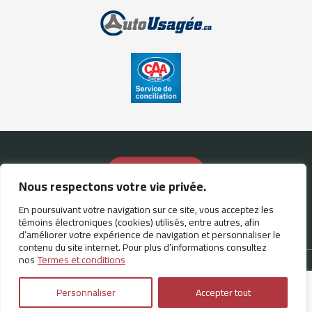
Nous contacter
Nous respectons votre vie privée.
(450) 918-4884
En poursuivant votre navigation sur ce site, vous acceptez les
témoins électroniques (cookies) utilisés, entre autres, afin
d’améliorer votre expérience de navigation et personnaliser le
contenu du site internet. Pour plus d’informations consultez
nos
Termes et conditions
Termes et conditions
| © Tous droits réservés 2026
Association
des marchands de véhicules d'occasion du Québec
AMVOQ ne se
tient pas responsable du contenu, de la publicité et des
Personnaliser
Accepter tout
informations apparaissant sur ce site.